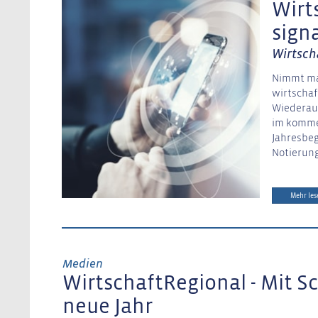
Wirt
sign
Wirtsch
Nimmt man
wirtschaf
Wiederau
im kommen
Jahresbeg
Notierung
Mehr les
Medien
WirtschaftRegional - Mit S
neue Jahr