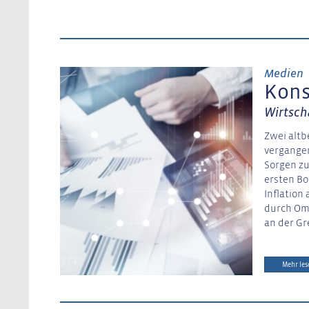
Medien
Kons
Wirtsch
Zwei altb
vergangen
Sorgen zu
ersten Bo
Inflation
durch Omi
an der Gr
Mehr les