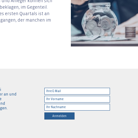
n und Anleger können sich
beklagen, im Gegenteil.
s ersten Quartals ist an
gegangen, der manchen im
i
er an und
e
und
gen.
Anmelden