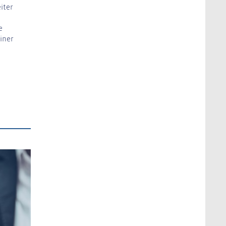
iter
e
iner