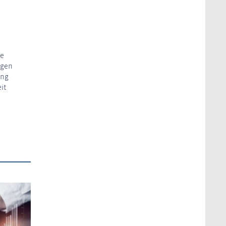
ie
igen
ung
it