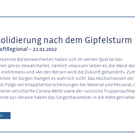
olidierung nach dem Gipfelsturm
aftRegional – 21.01.2022
ekannte Börsenweisheiten haben sich im vierten Quartal des
en Jahres bewahrheitet, nämlich «Haussen lieben es, die Wand de
 erklimmen» und «An den Börsen wird die Zukunft gehandelt». Zu
nmot: An Sorgen mangelt es wahrlich nicht. Das Hochschiessen der
 als Folge von Knappheitserscheinungen bei Material und Personal, 
kron verschärfte Corona-Welle sowie der russische Truppenaufma
enze zur Ukraine haben das Sorgenbarometer in die Höhe getrieben
en