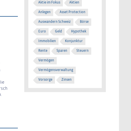
Aktie im Fokus
Aktien
Anlegen
Asset Protection
Auswandern Schweiz
Börse
Euro
Geld
Hypothek
Immobilien
Konjunktur
Rente
Sparen
Steuern
Vermögen
r
m
Vermögensverwaltung
Vorsorge
Zinsen
die
rsch
.