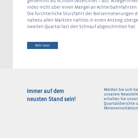
gemeinhin als «Chilbi» bezeichnet – aus. Anlegerinne
indes nicht über einen Mangel an Achterbahnfahrten 
Die fürchterliche Sturzfahrt der Börsennotierungen de
nahezu allen Märkten nahtlos in einen Anstieg über
zweiten Quartal fast den Schnauf abgeschnitten hat.
Mehr lesen
Melden Sie sich be
Immer auf dem
unserem Newslett
neusten Stand sein!
erhalten Sie unser
Quartalsberichte 
Aktieneinschätzun