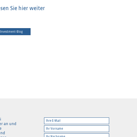
esen Sie hier weiter
Investment-Blog
i
er an und
e
und