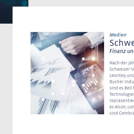
Medien
Schwe
Finanz und
Nach der jäh
Schweizer V
Leonteq und
Bucher Indu
sind es Bell
Technologie
repräsentie
es Alcon, Lo
sind Cembr