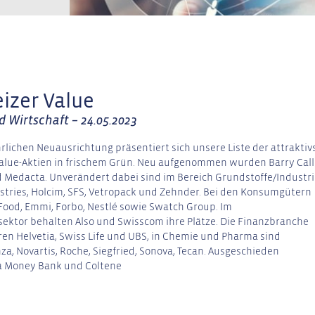
izer Value
 Wirtschaft – 24.05.2023
rlichen Neuausrichtung präsentiert sich unsere Liste der attraktiv
alue-Aktien in frischem Grün. Neu aufgenommen wurden Barry Call
 Medacta. Unverändert dabei sind im Bereich Grundstoffe/Industr
stries, Holcim, SFS, Vetropack und Zehnder. Bei den Konsumgütern
 Food, Emmi, Forbo, Nestlé sowie Swatch Group. Im
sektor behalten Also und Swisscom ihre Plätze. Die Finanzbranche
ren Helvetia, Swiss Life und UBS, in Chemie und Pharma sind
nza, Novartis, Roche, Siegfried, Sonova, Tecan. Ausgeschieden
a Money Bank und Coltene