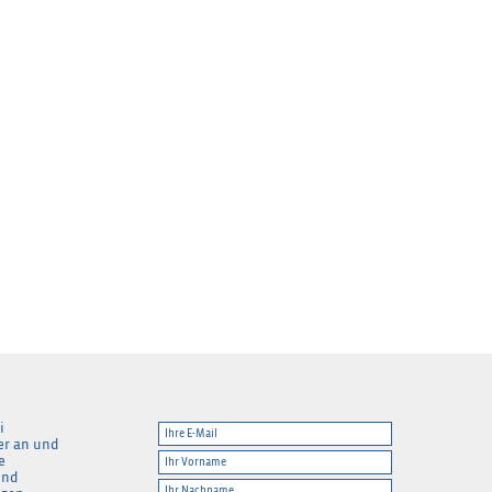
i
er an und
e
und