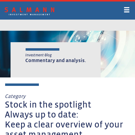
Skip
to
main
content
Investment-Blog
Commentary and analysis.
Category
Stock in the spotlight
Always up to date:
Keep a clear overview of your