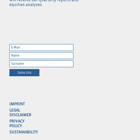
will receive our quarterly reports and
equities analyses.
Subscribe
IMPRINT
LEGAL
DISCLAIMER
PRIVACY
POLICY
SUSTAINABILITY