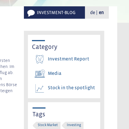
INVESTMENT-BLOG
de
en
Category
Investment Report
ersten
ehen. Im
lug ab.
Media
en
ens Börse
Stock in the spotlight
steigen
Tags
Stock Market
Investing