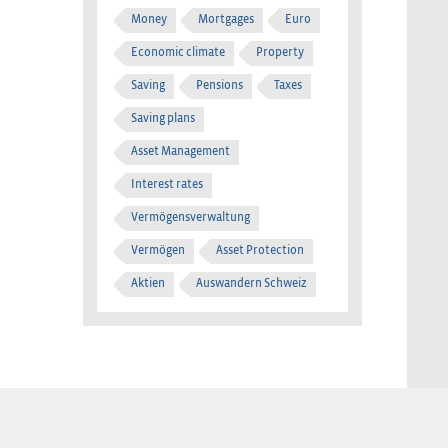
Money
Mortgages
Euro
Economic climate
Property
Saving
Pensions
Taxes
Saving plans
Asset Management
Interest rates
Vermögensverwaltung
Vermögen
Asset Protection
Aktien
Auswandern Schweiz