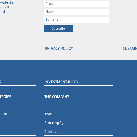
ewsletter
ve our
and
Subscribe
PRIVACY POLICY
SUSTAIN
S
INVESTMENT-BLOG
TEGIES
THE COMPANY
ment
Team
s
Since 1985
Contact