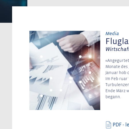
Media
Flugla
Wirtschaf
«Angegurtet
Monate des 
Januar hob 
Im Feb ruar 
Turbulenzen
Ende März w
begann.
PDF - l