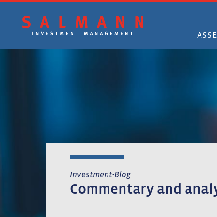
Skip
to
main
ASS
content
Investment-Blog
Commentary and analy