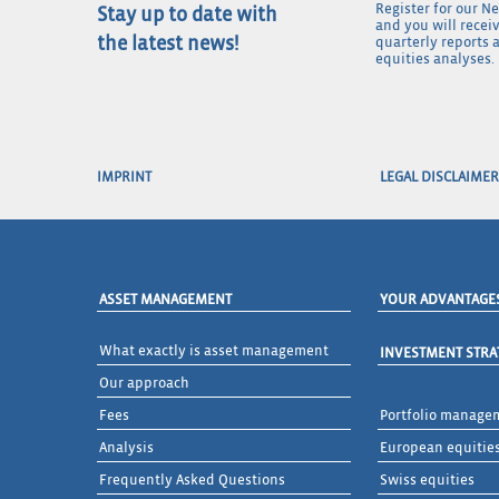
Register for our N
Stay up to date with
and you will recei
the latest news!
quarterly reports 
equities analyses.
IMPRINT
LEGAL DISCLAIMER
ASSET MANAGEMENT
YOUR ADVANTAGE
What exactly is asset management
INVESTMENT STRA
Our approach
Fees
Portfolio manage
Analysis
European equitie
Frequently Asked Questions
Swiss equities